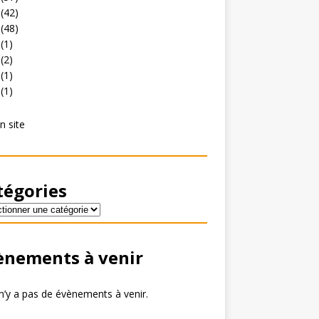
(42)
(48)
(1)
(2)
(1)
(1)
n site
tégories
ènements à venir
 n’y a pas de évènements à venir.