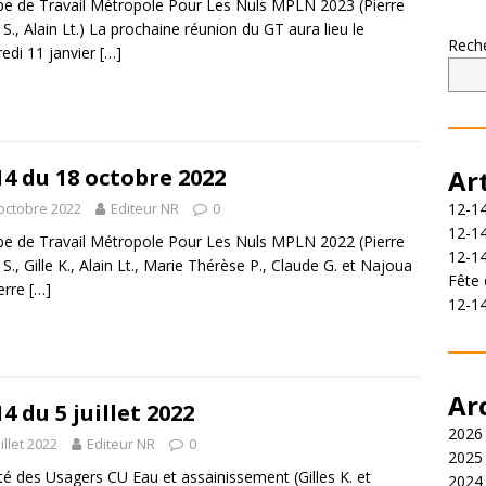
e de Travail Métropole Pour Les Nuls MPLN 2023 (Pierre
 S., Alain Lt.) La prochaine réunion du GT aura lieu le
Rech
edi 11 janvier
[…]
14 du 18 octobre 2022
Ar
octobre 2022
Editeur NR
0
12-14
12-14
e de Travail Métropole Pour Les Nuls MPLN 2022 (Pierre
12-1
 S., Gille K., Alain Lt., Marie Thérèse P., Claude G. et Najoua
Fête 
ierre
[…]
12-1
Ar
14 du 5 juillet 2022
2026
uillet 2022
Editeur NR
0
2025
é des Usagers CU Eau et assainissement (Gilles K. et
2024