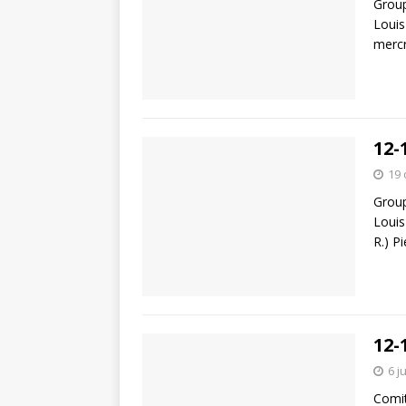
Group
Louis
mercr
12-
19 
Group
Louis
R.) P
12-
6 j
Comit