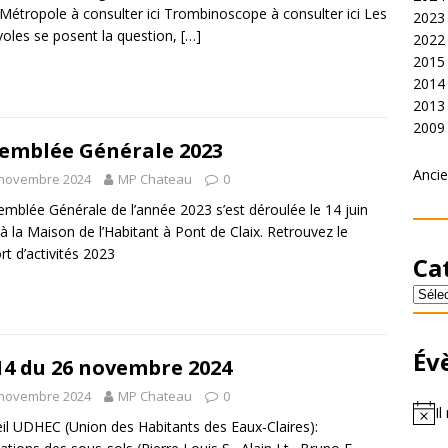
 Métropole à consulter ici Trombinoscope à consulter ici Les
2023
oles se posent la question,
[…]
2022
2015
2014
2013
2009
emblée Générale 2023
Ancie
 novembre 2024
MP Chateau
0
emblée Générale de l’année 2023 s’est déroulée le 14 juin
à la Maison de l’Habitant à Pont de Claix. Retrouvez le
rt d’activités 2023
Ca
Év
14 du 26 novembre 2024
 novembre 2024
MP Chateau
0
Il
il UDHEC (Union des Habitants des Eaux-Claires):