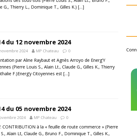
ations des sous-sols (Pierre Louis S., Alain Lt., Bruno F.,
e G., Thierry L., Dominique T., Gilles K.)
[…]
14 du 12 novembre 2024
Conn
 novembre 2024
MP Chateau
0
ntation par Aline Raybaut et Agnès Arroyo de Energ’Y
nnes (Pierre Louis S., Alain Lt., Claude G., Gilles K., Thierry
athalie F.)Energ’y Citoyennes est
[…]
14 du 05 novembre 2024
novembre 2024
MP Chateau
0
 CONTRIBUTION à la « feuille de route commerce » (Pierre
 S., Alain Lt, Claude G., Bruno F., Dominique T., Gilles K.,