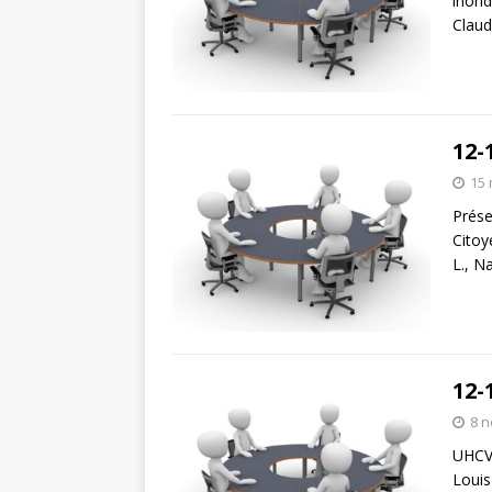
inond
Claud
12-
15
Prése
Citoye
L., N
12-
8 
UHCV:
Louis