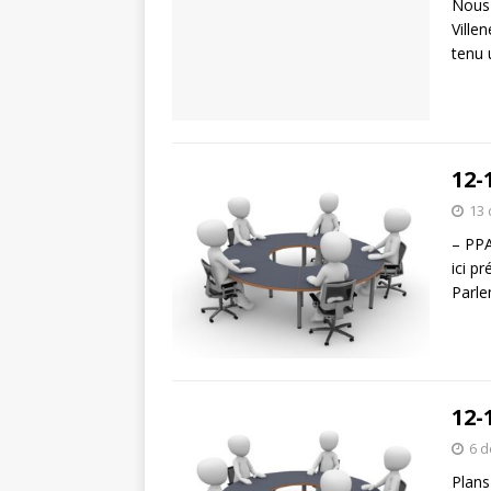
Nous 
Ville
tenu
12-
13
– PPA
ici p
Parl
12-
6 
Plans