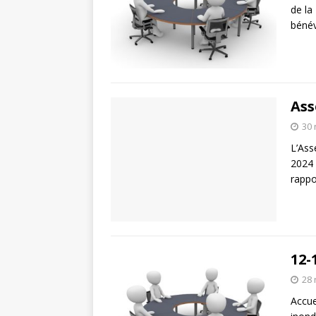
de la
bénév
Ass
30
L’Ass
2024 
rappo
12-
28
Accue