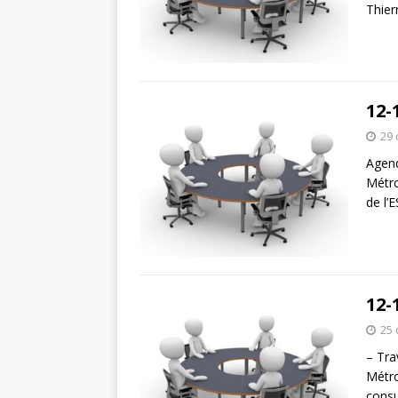
Thier
12-
29 
Agend
Métro
de l’
12-
25 
– Tra
Métro
consu