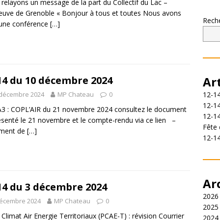
relayons un message de la part du Collectif du Lac –
neuve de Grenoble « Bonjour à tous et toutes Nous avons
Rech
 une conférence
[…]
14 du 10 décembre 2024
Ar
 décembre 2024
MP Chateau
0
12-14
12-14
3 : COPL’AIR du 21 novembre 2024 consultez le document
12-1
résenté le 21 novembre et le compte-rendu via ce lien –
Fête 
ement de
[…]
12-1
Ar
14 du 3 décembre 2024
2026
décembre 2024
MP Chateau
0
2025
 Climat Air Energie Territoriaux (PCAE-T) : révision Courrier
2024