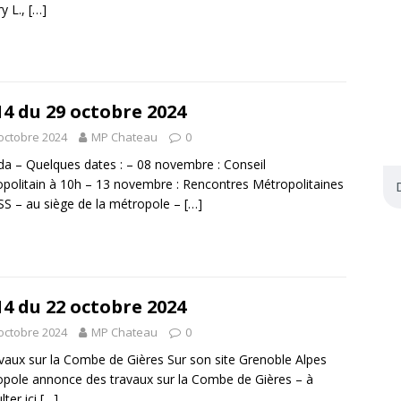
ry L.,
[…]
14 du 29 octobre 2024
octobre 2024
MP Chateau
0
a – Quelques dates : – 08 novembre : Conseil
politain à 10h – 13 novembre : Rencontres Métropolitaines
ESS – au siège de la métropole –
[…]
14 du 22 octobre 2024
octobre 2024
MP Chateau
0
vaux sur la Combe de Gières Sur son site Grenoble Alpes
pole annonce des travaux sur la Combe de Gières – à
lter ici
[…]