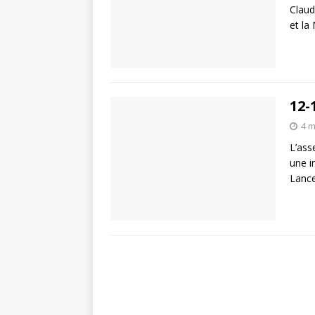
Claud
et la
12-
4 m
L’ass
une i
Lance