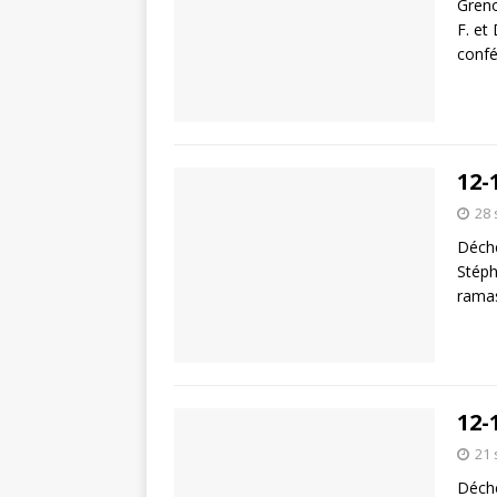
Greno
F. et
confé
12-
28
Déche
Stéph
ramas
12-
21
Déche