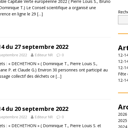
ble Capitale Verte européenne 2022 ( Pierre Louis S., Bruno
 Dominique T.) Le Conseil scientifique a organisé une
Rech
rence en ligne le 29
[…]
14 du 27 septembre 2022
Ar
 septembre 2022
Editeur NR
0
12-14
12-14
ts : « DECHETHON » ( Dominique T., Pierre Louis S.,
12-1
ane P. et Claude G.) Environ 30 personnes ont participé au
Fête 
sage collectif des déchets ce
[…]
12-1
Ar
14 du 20 septembre 2022
2026
 septembre 2022
Editeur NR
0
2025
ts : « DECHETHON » ( Dominique T., Pierre Louis S. et
2024