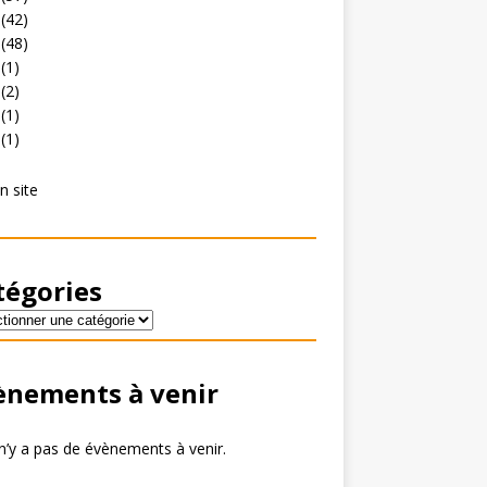
(42)
(48)
(1)
(2)
(1)
(1)
n site
tégories
ènements à venir
 n’y a pas de évènements à venir.