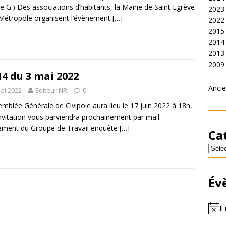
e G.) Des associations d’habitants, la Mairie de Saint Egrève
2023
 Métropole organisent l’évènement
[…]
2022
2015
2014
2013
2009
14 du 3 mai 2022
Ancie
ai 2022
Editeur NR
0
emblée Générale de Civipole aura lieu le 17 juin 2022 à 18h,
nvitation vous parviendra prochainement par mail.
ment du Groupe de Travail enquête
[…]
Ca
Év
Il