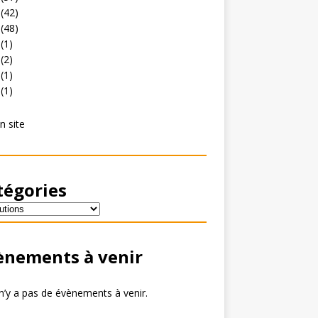
(42)
(48)
(1)
(2)
(1)
(1)
n site
tégories
ènements à venir
 n’y a pas de évènements à venir.