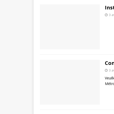
Ins
3 a
Con
3 a
Veuil
Métro