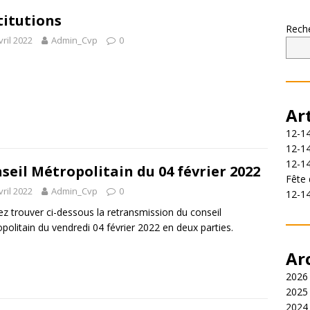
titutions
Rech
vril 2022
Admin_Cvp
0
Ar
12-14
12-14
12-1
seil Métropolitain du 04 février 2022
Fête 
vril 2022
Admin_Cvp
0
12-1
lez trouver ci-dessous la retransmission du conseil
politain du vendredi 04 février 2022 en deux parties.
Ar
2026
2025
2024