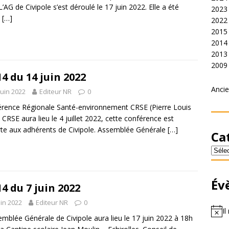
 L’AG de Civipole s’est déroulé le 17 juin 2022. Elle a été
2023
e
[…]
2022
2015
2014
2013
2009
14 du 14 juin 2022
Ancie
juin 2022
Editeur NR
0
rence Régionale Santé-environnement CRSE (Pierre Louis
a CRSE aura lieu le 4 juillet 2022, cette conférence est
te aux adhérents de Civipole. Assemblée Générale
[…]
Ca
Év
14 du 7 juin 2022
uin 2022
Editeur NR
0
Il
emblée Générale de Civipole aura lieu le 17 juin 2022 à 18h