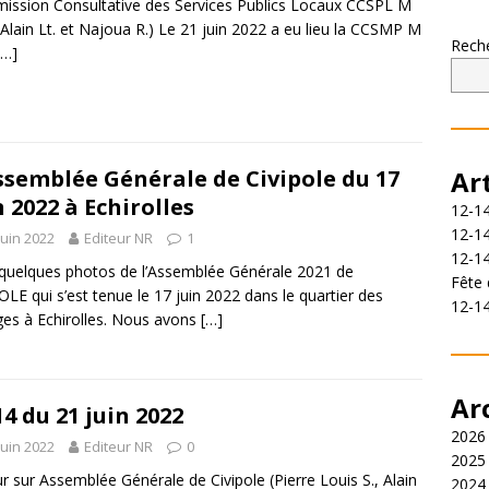
ssion Consultative des Services Publics Locaux CCSPL M
Alain Lt. et Najoua R.) Le 21 juin 2022 a eu lieu la CCSMP M
Rech
[…]
ssemblée Générale de Civipole du 17
Ar
n 2022 à Echirolles
12-14
12-14
juin 2022
Editeur NR
1
12-1
 quelques photos de l’Assemblée Générale 2021 de
Fête 
OLE qui s’est tenue le 17 juin 2022 dans le quartier des
12-1
es à Echirolles. Nous avons
[…]
Ar
14 du 21 juin 2022
2026
juin 2022
Editeur NR
0
2025
r sur Assemblée Générale de Civipole (Pierre Louis S., Alain
2024