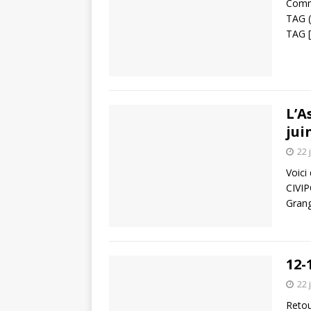
Commi
TAG (
TAG
L’A
jui
22 
Voici
CIVIP
Grang
12-
22 
Retou