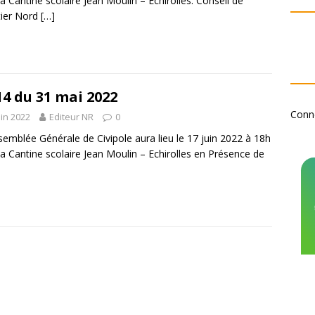
 la Cantine scolaire Jean Moulin – Echirolles. Conseil de
tier Nord
[…]
14 du 31 mai 2022
Conn
uin 2022
Editeur NR
0
emblée Générale de Civipole aura lieu le 17 juin 2022 à 18h
 la Cantine scolaire Jean Moulin – Echirolles en Présence de