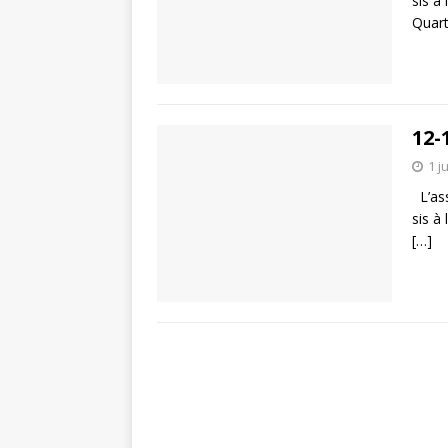
sis à
Quar
12-
1 j
L’ass
sis à
[…]