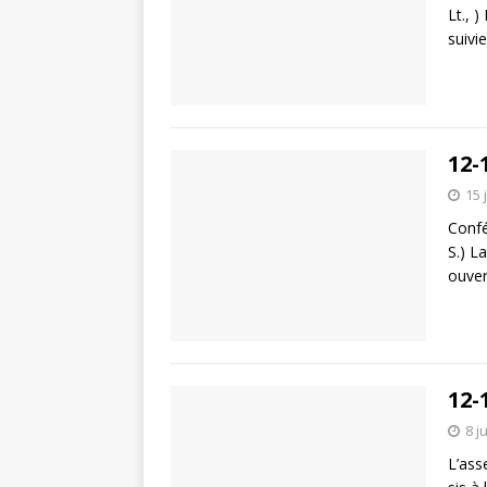
Lt., )
suivi
12-
15 
Confé
S.) L
ouver
12-
8 j
L’ass