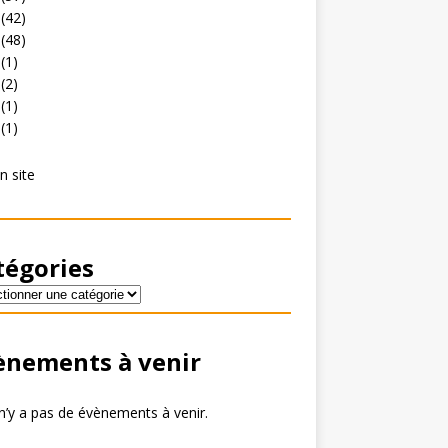
(42)
(48)
(1)
(2)
(1)
(1)
n site
tégories
ènements à venir
 n’y a pas de évènements à venir.